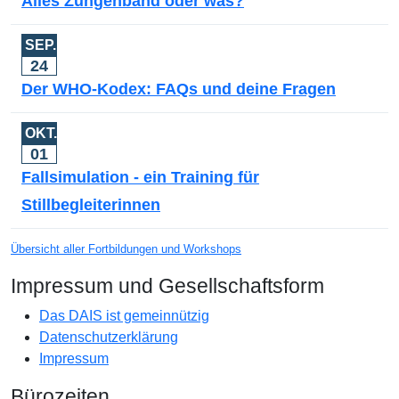
Alles Zungenband oder was?
SEP.
24
Der WHO-Kodex: FAQs und deine Fragen
OKT.
01
Fallsimulation - ein Training für
Stillbegleiterinnen
Übersicht aller Fortbildungen und Workshops
Impressum und Gesellschaftsform
Das DAIS ist gemeinnützig
Datenschutzerklärung
Impressum
Bürozeiten