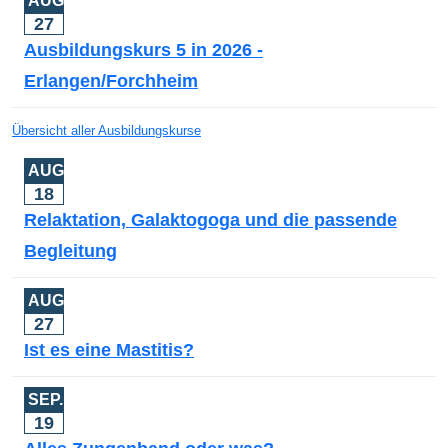
AUG.
27
Ausbildungskurs 5 in 2026 -
Erlangen/Forchheim
Übersicht aller Ausbildungskurse
AUG.
18
Relaktation, Galaktogoga und die passende
Begleitung
AUG.
27
Ist es eine Mastitis?
SEP.
19