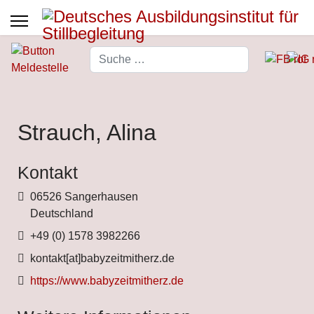
Suchen
Type 2 or more characters for 
Strauch, Alina
Kontakt
Adresse
06526 Sangerhausen
Deutschland
Telefon
+49 (0) 1578 3982266
Fax
kontakt[at]babyzeitmitherz.de
Website
https://www.babyzeitmitherz.de