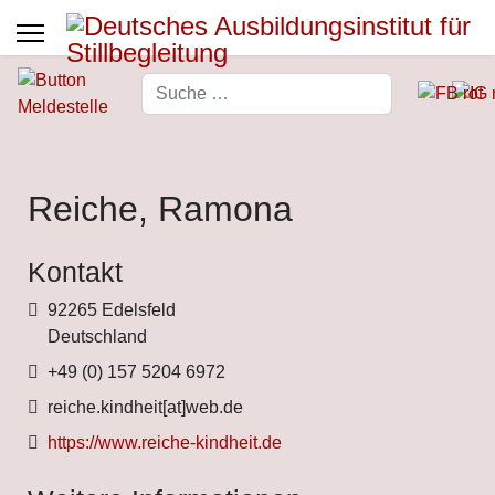
Suchen
Type 2 or more characters for 
Reiche, Ramona
Kontakt
Adresse
92265 Edelsfeld
Deutschland
Telefon
+49 (0) 157 5204 6972
Fax
reiche.kindheit[at]web.de
Website
https://www.reiche-kindheit.de