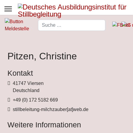
Suchen
Type 2 or more characters for 
Pitzen, Christine
Kontakt
Adresse
41747 Viersen
Deutschland
Telefon
+49 (0) 172 5182 669
Fax
stillbeleitung-milchzauber[at]web.de
Weitere Informationen