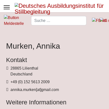
Suchen
Type 2 or more characters for 
Murken, Annika
Kontakt
Adresse
28865 Lilienthal
Deutschland
Telefon
+49 (0) 152 5613 2009
Fax
annika.murken[at]gmail.com
Weitere Informationen