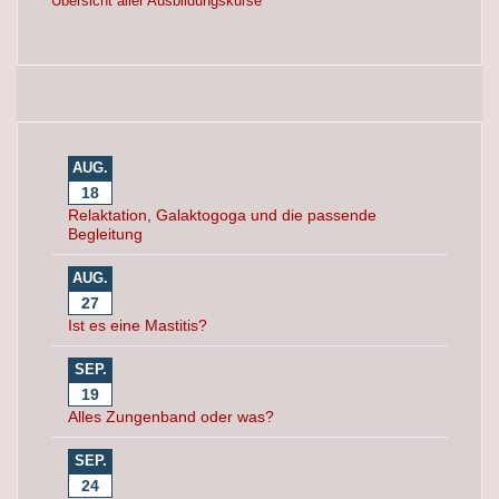
Übersicht aller Ausbildungskurse
AUG.
18
Relaktation, Galaktogoga und die passende
Begleitung
AUG.
27
Ist es eine Mastitis?
SEP.
19
Alles Zungenband oder was?
SEP.
24