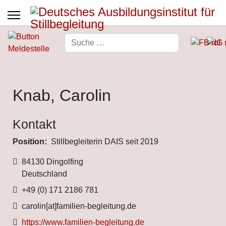
Suchen
Type 2 or more characters for 
Knab, Carolin
Kontakt
Position:
Stillbegleiterin DAIS seit 2019
Adresse
84130 Dingolfing
Deutschland
Telefon
+49 (0) 171 2186 781
Fax
carolin[at]familien-begleitung.de
Website
https://www.familien-begleitung.de