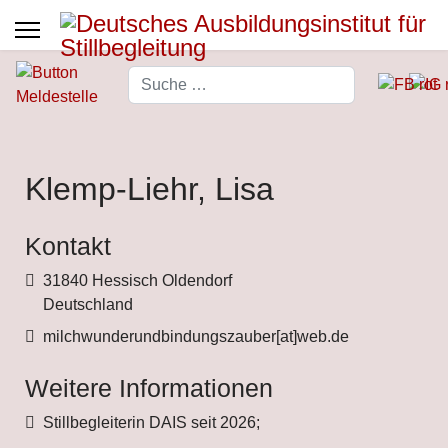
Suchen
Type 2 or more characters for 
Klemp-Liehr, Lisa
Kontakt
Adresse
31840 Hessisch Oldendorf
Deutschland
Fax
milchwunderundbindungszauber[at]web.de
Weitere Informationen
Weitere Informationen
Stillbegleiterin DAIS seit 2026;