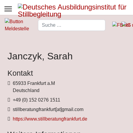
Suchen
Type 2 or more characters for 
Janczyk, Sarah
Kontakt
Adresse
65933 Frankfurt a.M
Deutschland
Telefon
+49 (0) 152 0276 1511
Fax
stillberatungfrankfurt[at]gmail.com
Website
https://www.stillberatungfrankfurt.de