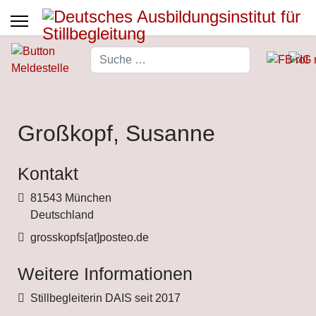
Suchen
Type 2 or more characters for 
Großkopf, Susanne
Kontakt
Adresse
81543 München
Deutschland
Fax
grosskopfs[at]posteo.de
Weitere Informationen
Weitere Informationen
Stillbegleiterin DAIS seit 2017