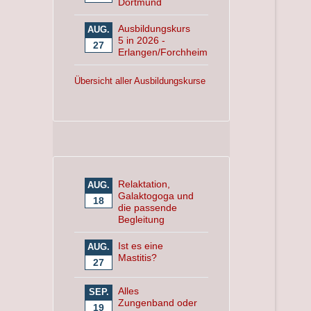
Dortmund
Ausbildungskurs
AUG.
5 in 2026 -
27
Erlangen/Forchheim
Übersicht aller Ausbildungskurse
Relaktation,
AUG.
Galaktogoga und
18
die passende
Begleitung
Ist es eine
AUG.
Mastitis?
27
Alles
SEP.
Zungenband oder
19