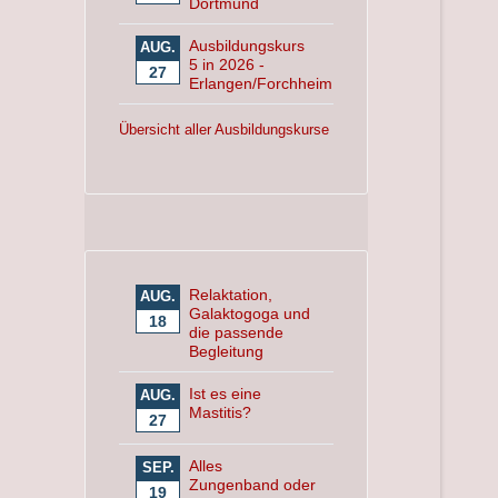
Dortmund
Ausbildungskurs
AUG.
5 in 2026 -
27
Erlangen/Forchheim
Übersicht aller Ausbildungskurse
Relaktation,
AUG.
Galaktogoga und
18
die passende
Begleitung
Ist es eine
AUG.
Mastitis?
27
Alles
SEP.
Zungenband oder
19